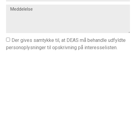
Der gives samtykke til, at DEAS må behandle udfyldte
personoplysninger til opskrivning på interesselisten.
Personoplysningerne benyttes i relation til dit ønske om
en lejebolig. Du kan læse mere om behandling af dine
personoplysninger i DEAS'
privatlivspolitik
. Det er til
enhver tid muligt at trække samtykket tilbage, hvorefter
dine personoplysninger slettes.
Send