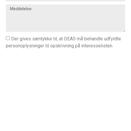
Der gives samtykke til, at DEAS må behandle udfyldte
personoplysninger til opskrivning på interesselisten.
Personoplysningerne benyttes i relation til dit ønske om
en lejebolig. Du kan læse mere om behandling af dine
personoplysninger i DEAS'
privatlivspolitik
. Det er til
enhver tid muligt at trække samtykket tilbage, hvorefter
dine personoplysninger slettes.
Send