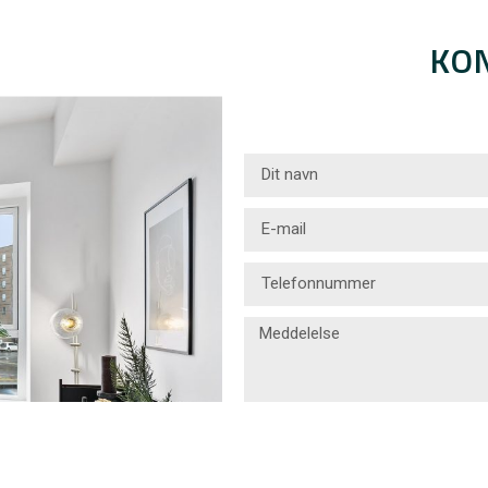
KON
Der gives samtykke til, at D
på interesselisten. Personoplysn