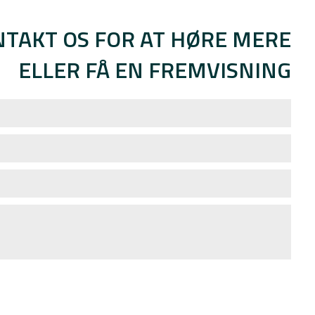
TAKT OS FOR AT HØRE MERE
ELLER FÅ EN FREMVISNING
EAS må behandle udfyldte personoplysninger til opskrivning
ingerne benyttes i relation til dit ønske om en lejebolig. Du