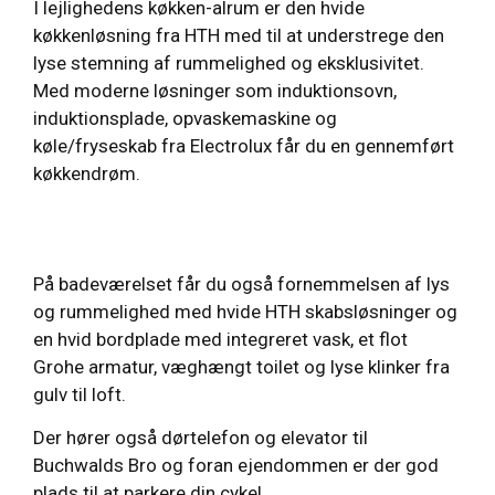
I lejlighedens køkken-alrum er den hvide
køkkenløsning fra HTH med til at understrege den
lyse stemning af rummelighed og eksklusivitet.
Med moderne løsninger som induktionsovn,
induktionsplade, opvaskemaskine og
køle/fryseskab fra Electrolux får du en gennemført
køkkendrøm.
På badeværelset får du også fornemmelsen af lys
og rummelighed med hvide HTH skabsløsninger og
en hvid bordplade med integreret vask, et flot
Grohe armatur, væghængt toilet og lyse klinker fra
gulv til loft.
Der hører også dørtelefon og elevator til
Buchwalds Bro og foran ejendommen er der god
plads til at parkere din cykel.