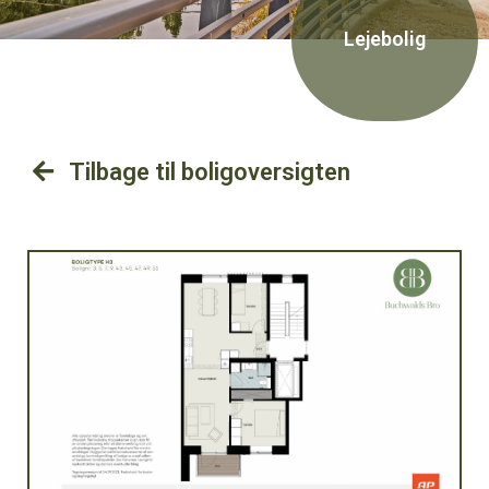
Lejebolig
Tilbage til boligoversigten