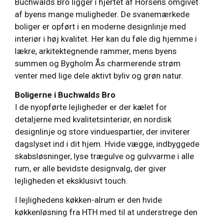
Buchwalds Bro ligger i hjertet af Horsens omgivet
af byens mange muligheder. De svanemærkede
boliger er opført i en moderne designlinje med
interiør i høj kvalitet. Her kan du føle dig hjemme i
lækre, arkitektegnende rammer, mens byens
summen og Bygholm Ås charmerende strøm
venter med lige dele aktivt byliv og grøn natur.
Boligerne i Buchwalds Bro
I de nyopførte lejligheder er der kælet for
detaljerne med kvalitetsinteriør, en nordisk
designlinje og store vinduespartier, der inviterer
dagslyset ind i dit hjem. Hvide vægge, indbyggede
skabsløsninger, lyse trægulve og gulvvarme i alle
rum, er alle bevidste designvalg, der giver
lejligheden et eksklusivt touch.
I lejlighedens køkken-alrum er den hvide
køkkenløsning fra HTH med til at understrege den